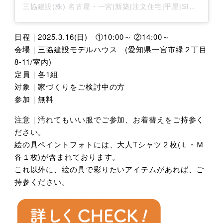
三協建設(株) 名古屋・一宮|新築|注文住宅|平屋|SIMPLE NOTE （シンプルノート）-熱田/一宮スタジオ-(@sankyo_construction)がシェアした投稿
日程｜2025.3.16(日) ①10:00～ ②14:00～
会場｜三協建設モデルハウス (愛知県一宮市緑２丁目
8-11/室内)
定員｜各1組
対象｜家づくりをご検討中の方
参加｜無料
注意｜汚れてもいい服でご参加、お着替えをご持参く
ださい。
絵の具ペイントフォトには、大人Tシャツ２枚(Ｌ・Ｍ
各１枚)が含まれております。
これ以外に、絵の具で彩りたいアイテムがあれば、ご
持参ください。