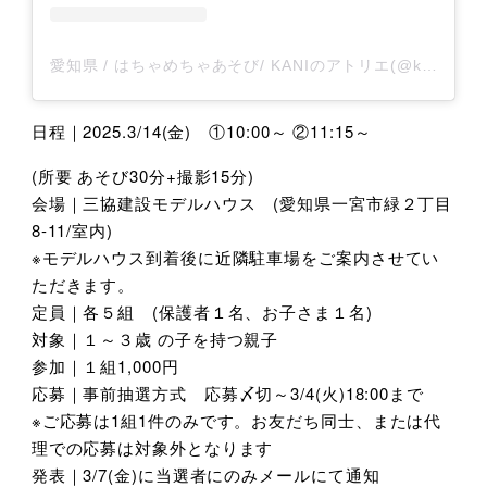
愛知県 / はちゃめちゃあそび/ KANIのアトリエ(@kani_no_atelier)がシェアした投稿
日程｜2025.3/14(金) ①10:00～ ②11:15～
(所要 あそび30分+撮影15分)
会場｜三協建設モデルハウス (愛知県一宮市緑２丁目
8-11/室内)
※モデルハウス到着後に近隣駐車場をご案内させてい
ただきます。
定員｜各５組 (保護者１名、お子さま１名)
対象｜１～３歳 の子を持つ親子
参加｜１組1,000円
応募｜事前抽選方式 応募〆切～3/4(火)18:00まで
※ご応募は1組1件のみです。お友だち同士、または代
理での応募は対象外となります
発表｜3/7(金)に当選者にのみメールにて通知