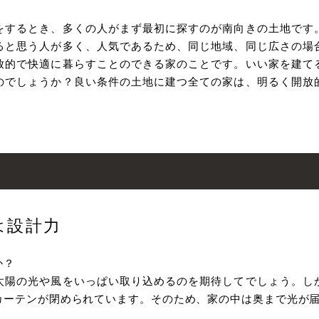
をするとき、多くの⼈がまず最初に探すのが南向きの⼟地です
ると思う⼈が多く、⼈気であるため、同じ地域、同じ広さの場
放的で快適に暮らすことのできる家のことです。いい家を建て
のでしょうか？良い条件の⼟地に建つ全ての家は、明るく開放
は設計⼒
か？
太陽の光や⾵をいっぱい取り込めるのを期待してでしょう。し
カーテンが閉められています。そのため、家の中は奥まで光が