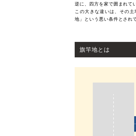
逆に、四⽅を家で囲まれて
この⼤きな違いは、その⼟
地」という悪い条件とされ
旗竿地とは