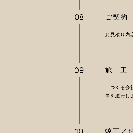
08
ご契約
お見積り内
09
施 工
「つくる会
事を進行し
10
竣工／