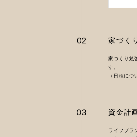
02
家づく
家づくり勉
す。
（日程につ
03
資金計
ライフプラ