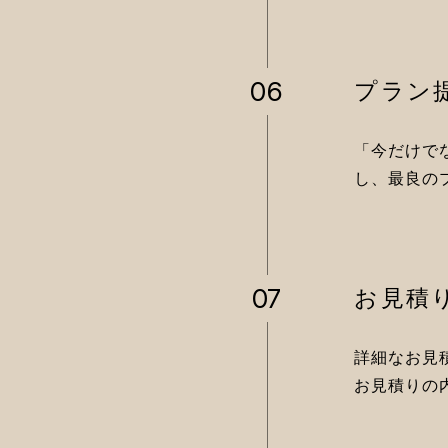
06
プラン
「今だけで
し、
最良の
07
お見積
詳細なお見
お見積りの