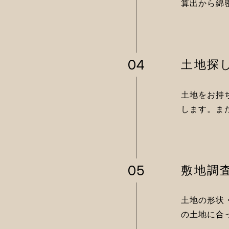
算出から綿
04
土地探
土地をお持
します。ま
05
敷地調
土地の形状
の土地に合