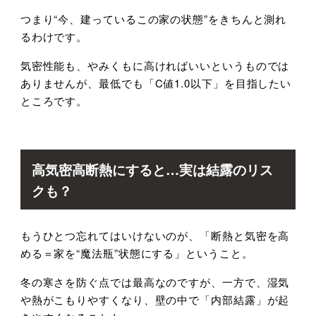
つまり
“
今、建っているこの家の状態
”
をきちんと測れ
るわけです。
気密性能も、やみくもに高ければいいというものでは
ありませんが、最低でも「
C
値
1.0
以下」を目指したい
ところです。
高気密高断熱にすると
…
実は結露のリス
クも？
もうひとつ忘れてはいけないのが、「断熱と気密を高
める＝家を
“
魔法瓶
”
状態にする」ということ。
冬の寒さを防ぐ点では最高なのですが、一方で、湿気
や熱がこもりやすくなり、壁の中で「内部結露」が起