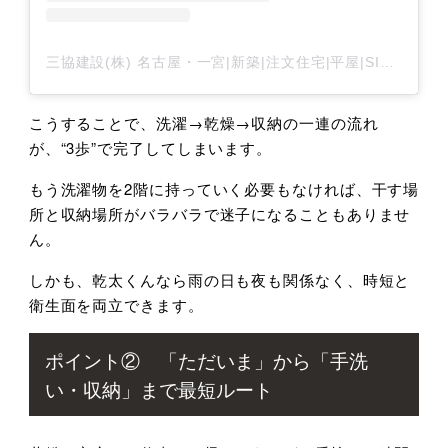
三協建設(株) 名古屋・一宮|新築|注文住宅|平屋|SIMPLE NOTE （シンプルノート）-熱田/一宮スタジオ-(@sankyo_construction)がシェアした投稿
こうすることで、洗濯→乾燥→収納の一連の流れ
が、“3歩”で完了してしまいます。
もう洗濯物を2階に持っていく必要もなければ、干す場
所と収納場所がバラバラで迷子になることもありませ
ん。
しかも、乾太くんなら雨の日も夜も関係なく、時短と
衛生面を両立できます。
ポイント② 「ただいま」から「手洗
い・収納」まで最短ルート