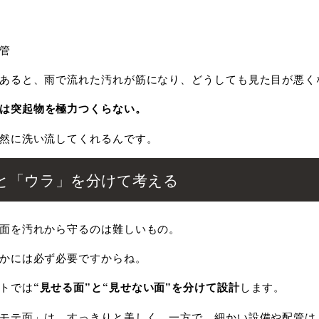
管
あると、雨で流れた汚れが筋になり、どうしても見た目が悪く
は突起物を極力つくらない。
然に洗い流してくれるんです。
と「ウラ」を分けて考える
面を汚れから守るのは難しいもの。
かには必ず必要ですからね。
トでは
“見せる面”と“見せない面”を分けて設計
します。
モテ面」は、すっきりと美しく。一方で、細かい設備や配管は