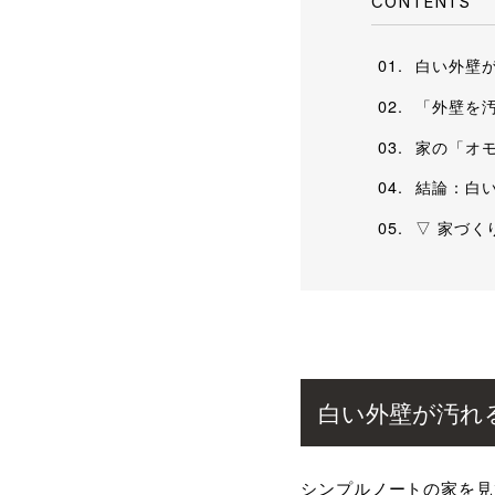
CONTENTS
白い外壁
「外壁を
家の「オ
結論：白
▽ 家づく
白い外壁が汚れ
シンプルノートの家を見