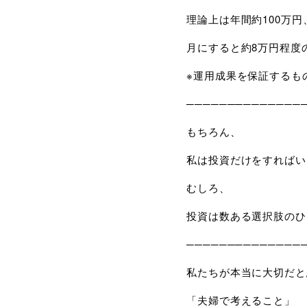
理論上は年間約
100
万円
月にすると約
8
万円程度
※運用成果を保証するも
──────────────
もちろん、
私は投資だけをすればい
むしろ、
投資は数ある選択肢のひ
──────────────
私たちが本当に大切だと
「夫婦で考えること」