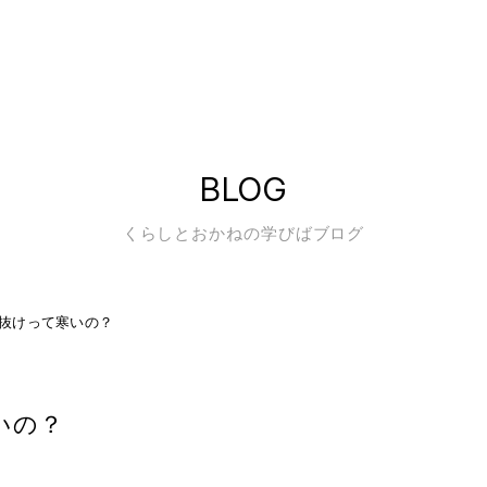
BLOG
くらしとおかねの学びばブログ
抜けって寒いの？
いの？