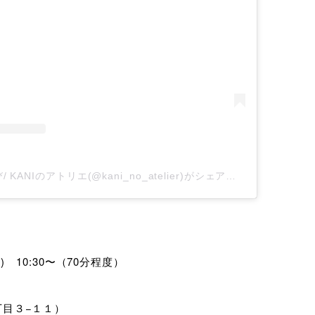
愛知県 / いろふるあそび/ KANIのアトリエ(@kani_no_atelier)がシェアした投稿
水) 10:30〜（70分程度）
丁目３−１１）