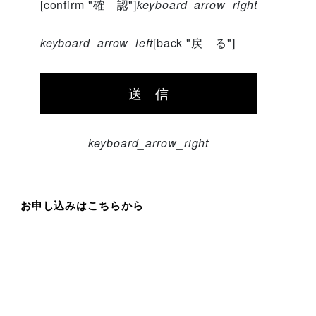
[confirm "確 認"]
keyboard_arrow_right
keyboard_arrow_left
[back "戻 る"]
keyboard_arrow_right
お申し込みはこちらから