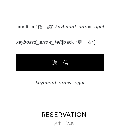
[confirm "確 認"]
keyboard_arrow_right
keyboard_arrow_left
[back "戻 る"]
keyboard_arrow_right
RESERVATION
お申し込み