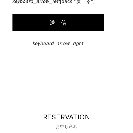
keyboard_arrow_left
[back "戻 る"]
keyboard_arrow_right
RESERVATION
お申し込み