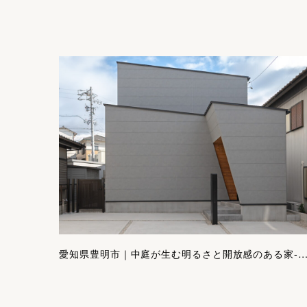
愛知県豊明市｜中庭が生む明るさと開放感のある家-北道路でも心地よいほぼ平屋の住まい｜S様邸施